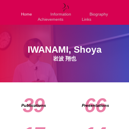
Home
Information
Biography
Achievements
Links
IWANAMI, Shoya
岩波 翔也
39
66
Publications
Presentations