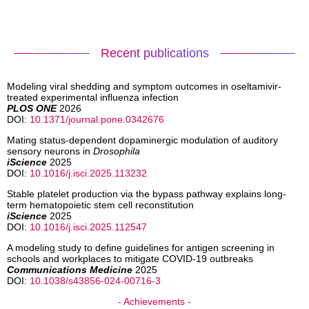
Recent publications
Modeling viral shedding and symptom outcomes in oseltamivir-
treated experimental influenza infection
PLOS ONE
2026
DOI:
10.1371/journal.pone.0342676
Mating status-dependent dopaminergic modulation of auditory
sensory neurons in
Drosophila
iScience
2025
DOI:
10.1016/j.isci.2025.113232
Stable platelet production via the bypass pathway explains long-
term hematopoietic stem cell reconstitution
iScience
2025
DOI:
10.1016/j.isci.2025.112547
A modeling study to define guidelines for antigen screening in
schools and workplaces to mitigate COVID-19 outbreaks
Communications Medicine
2025
DOI:
10.1038/s43856-024-00716-3
- Achievements -