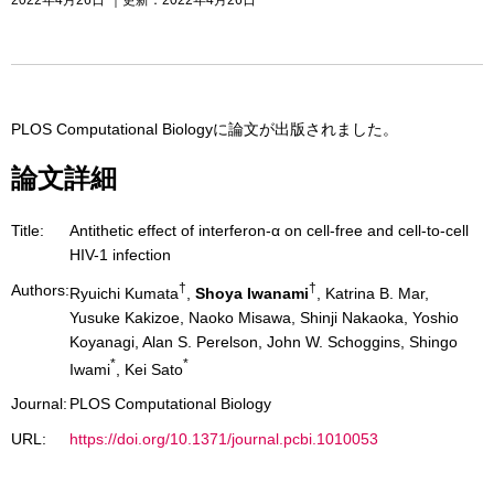
PLOS Computational Biologyに論文が出版されました。
論文詳細
Title:
Antithetic effect of interferon-α on cell-free and cell-to-cell
HIV-1 infection
†
†
Authors:
Ryuichi Kumata
,
Shoya Iwanami
, Katrina B. Mar,
Yusuke Kakizoe, Naoko Misawa, Shinji Nakaoka, Yoshio
Koyanagi, Alan S. Perelson, John W. Schoggins, Shingo
*
*
Iwami
, Kei Sato
Journal:
PLOS Computational Biology
URL:
https://doi.org/10.1371/journal.pcbi.1010053