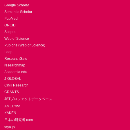
Google Scholar
Semantic Scholar
PubMed
ORCiD
Scopus
Web of Science
Publons (Web of Science)
Loop
ResearchGate
researchmap
Academia.edu
J-GLOBAL
CiNii Research
GRANTS
JSTプロジェクトデータベース
AMEDfind
KAKEN
日本の研究者.com
tayo.jp