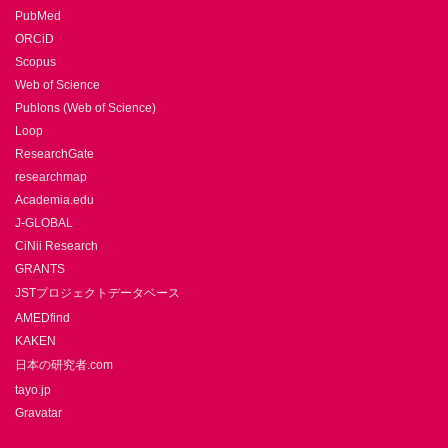
PubMed
ORCiD
Scopus
Web of Science
Publons (Web of Science)
Loop
ResearchGate
researchmap
Academia.edu
J-GLOBAL
CiNii Research
GRANTS
JSTプロジェクトデータベース
AMEDfind
KAKEN
日本の研究者.com
tayo.jp
Gravatar