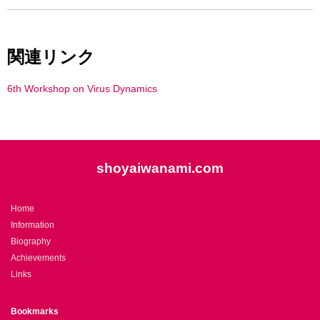
関連リンク
6th Workshop on Virus Dynamics
shoyaiwanami.com
Home
Information
Biography
Achievements
Links
Bookmarks