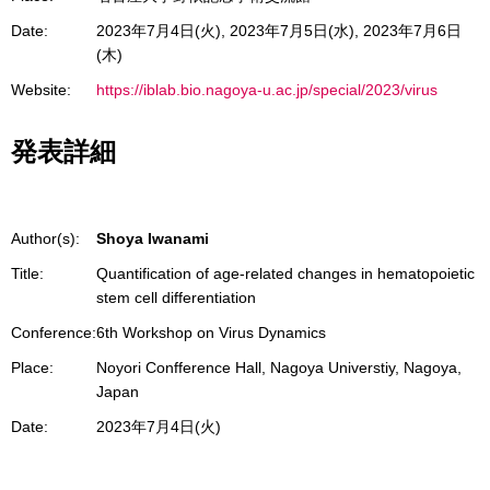
Date:
2023年7月4日(火), 2023年7月5日(水), 2023年7月6日
(木)
Website:
https://iblab.bio.nagoya-u.ac.jp/special/2023/virus
発表詳細
Author(s):
Shoya Iwanami
Title:
Quantification of age-related changes in hematopoietic
stem cell differentiation
Conference:
6th Workshop on Virus Dynamics
Place:
Noyori Confference Hall, Nagoya Universtiy, Nagoya,
Japan
Date:
2023年7月4日(火)