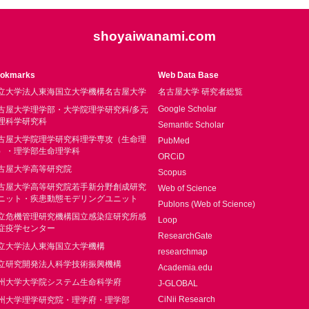
shoyaiwanami.com
okmarks
Web Data Base
立大学法人東海国立大学機構名古屋大学
名古屋大学 研究者総覧
Google Scholar
古屋大学理学部・大学院理学研究科/多元
理科学研究科
Semantic Scholar
古屋大学院理学研究科理学専攻（生命理
PubMed
）・理学部生命理学科
ORCiD
古屋大学高等研究院
Scopus
古屋大学高等研究院若手新分野創成研究
Web of Science
ニット・疾患動態モデリングユニット
Publons (Web of Science)
立危機管理研究機構国立感染症研究所感
Loop
症疫学センター
ResearchGate
立大学法人東海国立大学機構
researchmap
立研究開発法人科学技術振興機構
Academia.edu
州大学大学院システム生命科学府
J-GLOBAL
CiNii Research
州大学理学研究院・理学府・理学部