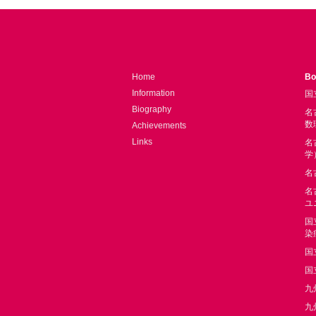
Home
Bo
Information
国
Biography
名
数
Achievements
Links
名
学
名
名
ユ
国
染
国
国
九
九